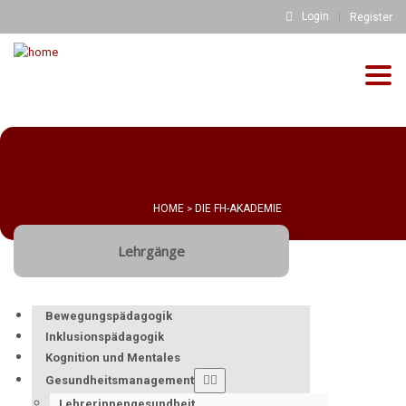
Login
Register
Togg
navig
HOME
DIE FH-AKADEMIE
>
Lehrgänge
Bewegungspädagogik
Inklusionspädagogik
Kognition und Mentales
Gesundheitsmanagement
Lehrerinnengesundheit