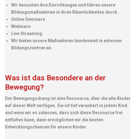
Wir besuchen ihre Einrichtungen und führen unsere
Blog
Bildungsmaßnahmen in ihren Räumlichkeiten durch.
FH FAQs
Online Seminare
Impressum
Webinare
Live Streaming
Datenschutz
Wir bieten unsere Maßnahmen bundesweit in externen
Kontakt
Bildungszentren an.
KONTAKT FORMULAR
Was ist das Besondere an der
Bewegung?
Der Bewegungsdrang ist eine Ressource, über die alle Kinder
auf dieser Welt verfügen. Sie ist tief verankert in jedem Kind
und wenn wir es zulassen, dass sich diese Ressource frei
entfalten kann, dann ermöglichen wir die besten
Entwicklungschancen für unsere Kinder.