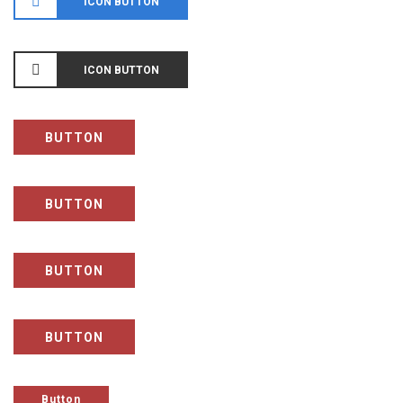
ICON BUTTON
Download
ICON BUTTON
Referenzen
Mediathek
BUTTON
Newsletter
Blog
FH FAQs
BUTTON
Impressum
Datenschutz
BUTTON
Kontakt
KONTAKT FORMULAR
BUTTON
Button