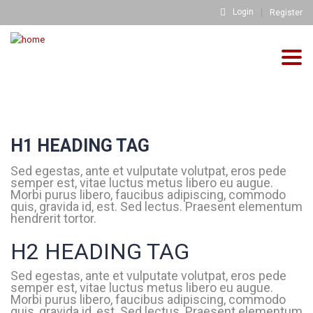
Login
Register
Togg
HOME
TYPOGRAPHY
>
navig
H1 HEADING TAG
Sed egestas, ante et vulputate volutpat, eros pede
semper est, vitae luctus metus libero eu augue.
Morbi purus libero, faucibus adipiscing, commodo
quis, gravida id, est. Sed lectus. Praesent elementum
hendrerit tortor.
H2 HEADING TAG
Sed egestas, ante et vulputate volutpat, eros pede
semper est, vitae luctus metus libero eu augue.
Morbi purus libero, faucibus adipiscing, commodo
quis, gravida id, est. Sed lectus. Praesent elementum