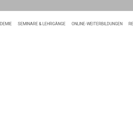
ADEMIE
SEMINARE & LEHRGÄNGE
ONLINE-WEITERBILDUNGEN
R
HOME
COURSES
>